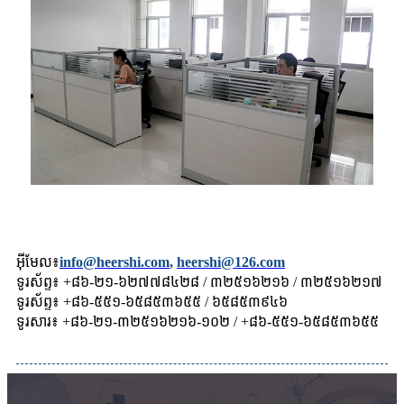
អ៊ីមែល៖
info@heershi.com
,
heershi@126.com
ទូរស័ព្ទ៖ +៨៦-២១-៦២៧៧៨៤២៨ / ៣២៥១៦២១៦ / ៣២៥១៦២១៧
ទូរស័ព្ទ៖ +៨៦-៥៥១-៦៥៨៥៣៦៥៥ / ៦៥៨៥៣៩៤៦
ទូរសារ៖ +៨៦-២១-៣២៥១៦២១៦-១០២ / +៨៦-៥៥១-៦៥៨៥៣៦៥៥