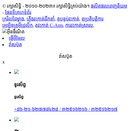
© រក្សាសិទ្ធិ - ២០១០-២០២៣៖ រក្សាសិទ្ធិគ្រប់យ៉ាង។
ផលិតផលពេញនិយម
-
ផែនទីគេហទំព័រ
ក្រវិល​ដៃ​ម្ខាង
,
ភ្លើងវះកាត់ដឹកនាំ
,
តុបន្ទប់វះកាត់
,
តុប្រតិបត្តិការ
អេឡិចត្រូអ៊ីដ្រូលីក
,
តុវះកាត់ C-Arm
,
ការវះកាត់ស្រាល
,
ផ្ញើអ៊ីមែល
វ៉ាសប៊ុត
វ៉ាសប៊ុត
x
ទូរស័ព្ទ
ទូរស័ព្ទ
+៨៦-២១-៦២៧៧៨៤២៨ / ៣២៥១៦២១៦ / ៣២៥១៦២១៧