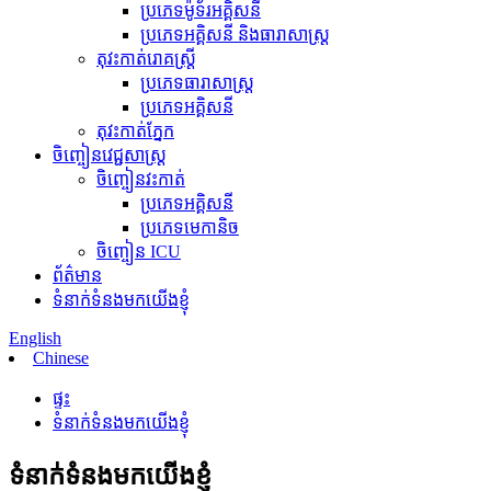
ប្រភេទម៉ូទ័រអគ្គិសនី
ប្រភេទអគ្គិសនី និងធារាសាស្ត្រ
តុវះកាត់រោគស្ត្រី
ប្រភេទធារាសាស្ត្រ
ប្រភេទអគ្គិសនី
តុវះកាត់ភ្នែក
ចិញ្ចៀន​វេជ្ជសាស្ត្រ
ចិញ្ចៀនវះកាត់
ប្រភេទអគ្គិសនី
ប្រភេទមេកានិច
ចិញ្ចៀន ICU
ព័ត៌មាន
ទំនាក់ទំនងមកយើងខ្ញុំ
English
Chinese
ផ្ទះ
ទំនាក់ទំនងមកយើងខ្ញុំ
ទំនាក់ទំនងមកយើងខ្ញុំ