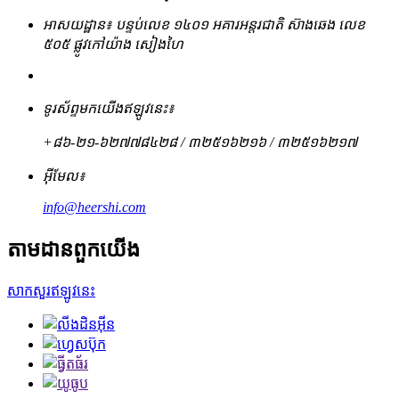
អាសយដ្ឋាន៖ បន្ទប់លេខ ១៤០១ អគារអន្តរជាតិ ស៊ាងឆេង លេខ
៥០៥ ផ្លូវកៅយ៉ាង សៀងហៃ
ទូរស័ព្ទមកយើងឥឡូវនេះ៖
+៨៦-២១-៦២៧៧៨៤២៨ / ៣២៥១៦២១៦ / ៣២៥១៦២១៧
អ៊ីមែល៖
info@heershi.com
តាមដានពួកយើង
សាកសួរឥឡូវនេះ