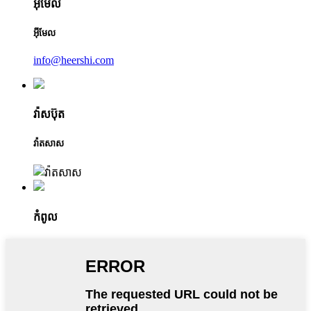
អ៊ីមែល
អ៊ីមែល
info@heershi.com
វ៉ាសប៊ុត
វ៉ាតសាស
កំពូល