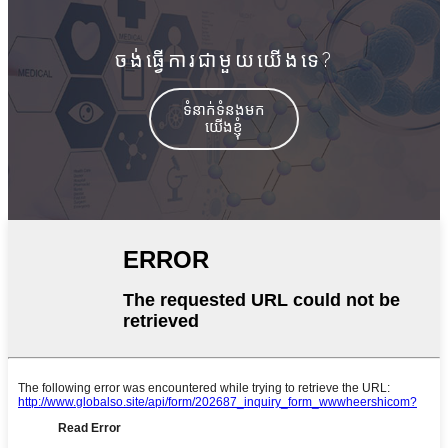
ចង់ធ្វើការជាមួយយើងទេ?
ទំនាក់ទំនងមក
យើងខ្ញុំ