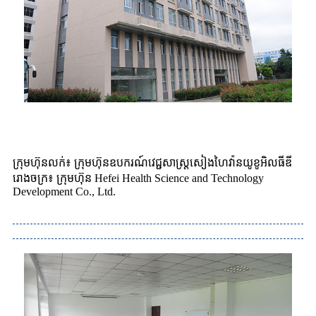
ក្រុមហ៊ុនលក់៖ ក្រុមហ៊ុនឧបករណ៍វេជ្ជសាស្ត្រសៀងហៃវ៉ានយូខូអិលធីឌី
រោងចក្រ៖ ក្រុមហ៊ុន Hefei Health Science and Technology
Development Co., Ltd.