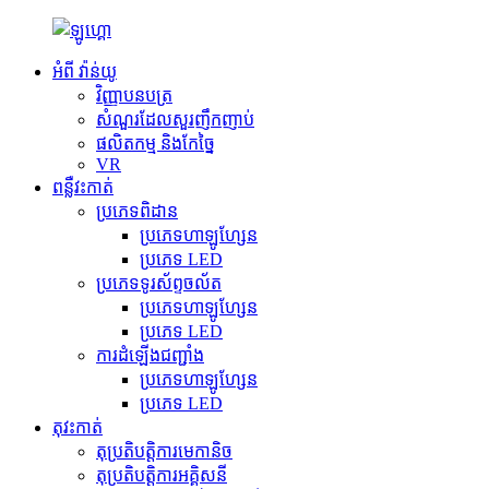
អំពី វ៉ាន់យូ
វិញ្ញាបនបត្រ
សំណួរដែលសួរញឹកញាប់
ផលិតកម្ម និង​កែច្នៃ
VR
ពន្លឺវះកាត់
ប្រភេទពិដាន
ប្រភេទហាឡូហ្សែន
ប្រភេទ LED
ប្រភេទទូរស័ព្ទចល័ត
ប្រភេទហាឡូហ្សែន
ប្រភេទ LED
ការដំឡើងជញ្ជាំង
ប្រភេទហាឡូហ្សែន
ប្រភេទ LED
តុវះកាត់
តុប្រតិបត្តិការមេកានិច
តុប្រតិបត្តិការអគ្គិសនី