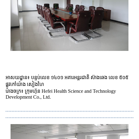
អាសយដ្ឋាន៖ បន្ទប់លេខ ១៤០១ អគារអន្តរជាតិ ស៊ាងឆេង លេខ ៥០៥
ផ្លូវកៅយ៉ាង សៀងហៃ
រោងចក្រ៖ ក្រុមហ៊ុន Hefei Health Science and Technology
Development Co., Ltd.