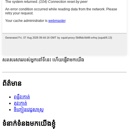
សរសេរសាររបស់អ្នកនៅទីនេះ ហើយផ្ញើវាមកយើង
ព័ត៌មាន
ពន្លឺវះកាត់
តុវះកាត់
ចិញ្ចៀន​វេជ្ជសាស្ត្រ
ទំនាក់ទំនងមកយើងខ្ញុំ