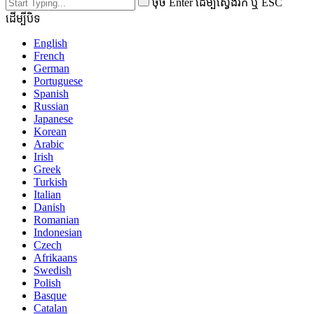
ចុច Enter ដើម្បីស្វែងរក ឬ ESC
ដើម្បីបិទ
English
French
German
Portuguese
Spanish
Russian
Japanese
Korean
Arabic
Irish
Greek
Turkish
Italian
Danish
Romanian
Indonesian
Czech
Afrikaans
Swedish
Polish
Basque
Catalan